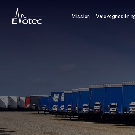
Gå
til
Mission
Varevognssikrin
hovedindhold