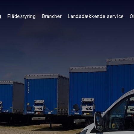
g
Flådestyring
Brancher
Landsdækkende service
O